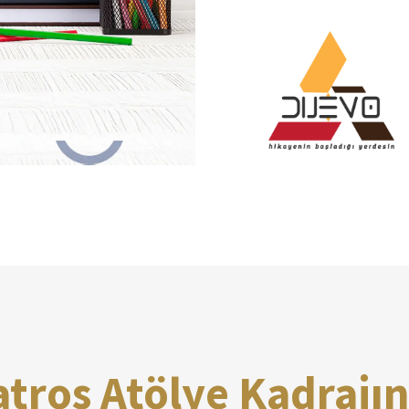
atros Atölye Kadrajı