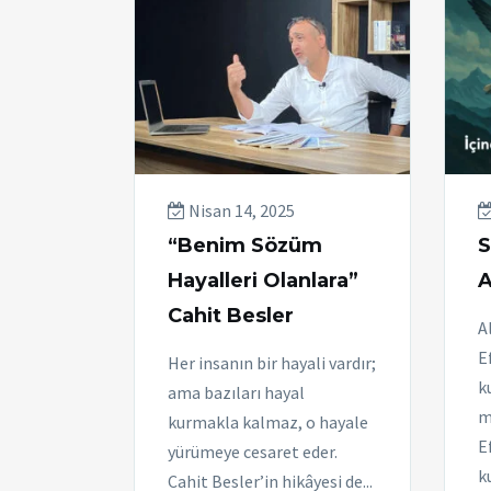
Nisan 14, 2025
“Benim Sözüm
S
Hayalleri Olanlara”
A
Cahit Besler
A
E
Her insanın bir hayali vardır;
k
ama bazıları hayal
m
kurmakla kalmaz, o hayale
E
yürümeye cesaret eder.
k
Cahit Besler’in hikâyesi de...