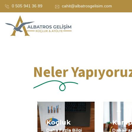
0 505 941 36 89
cahit@albatrosgelisim.com
Neler Yapıyoru
Koçluk
Kam
Daha Fazla Bilgi
Daha Faz