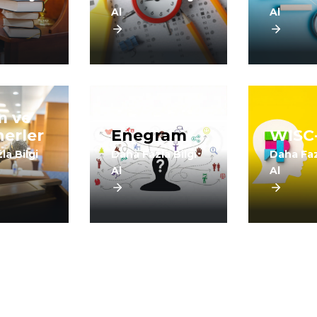
Al
Al
m ve
erler
Enegram
WISC
la Bilgi
Daha Fazla Bilgi
Daha Faz
Al
Al