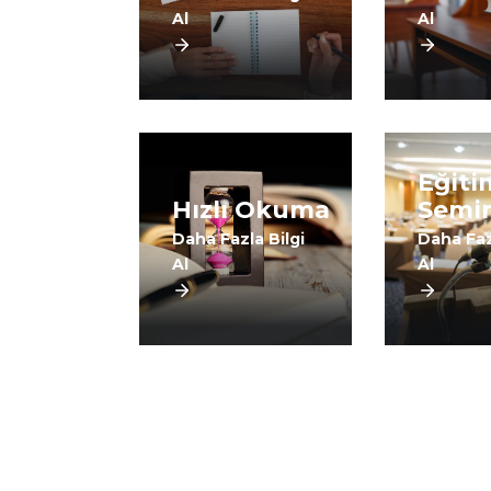
Al
Al
Eğiti
Hızlı Okuma
Semin
Daha Fazla Bilgi
Daha Faz
Al
Al