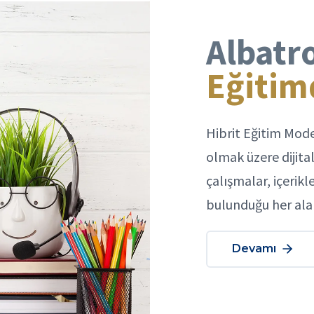
Albatr
Eğitimd
Hibrit Eğitim Mode
olmak üzere dijital
çalışmalar, içerik
bulunduğu her alan
Devamı