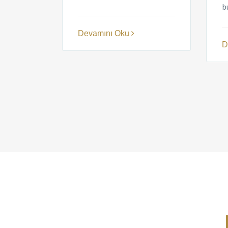
bu
Devamını Oku
D