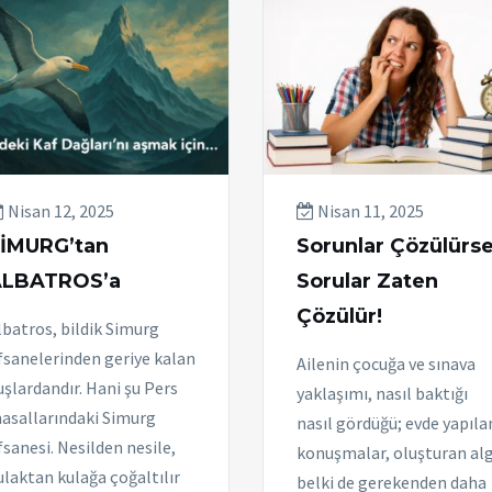
Nisan 12, 2025
Nisan 11, 2025
İMURG’tan
Sorunlar Çözülürs
LBATROS’a
Sorular Zaten
Çözülür!
lbatros, bildik Simurg
fsanelerinden geriye kalan
Ailenin çocuğa ve sınava
uşlardandır. Hani şu Pers
yaklaşımı, nasıl baktığı
asallarındaki Simurg
nasıl gördüğü; evde yapıla
fsanesi. Nesilden nesile,
konuşmalar, oluşturan alg
ulaktan kulağa çoğaltılır
belki de gerekenden daha