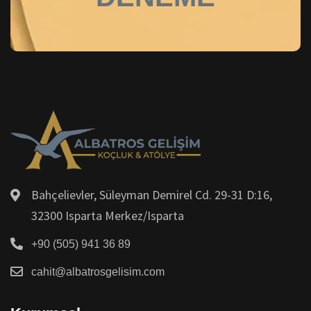
Bahçelievler, Süleyman Demirel Cd. 29-31 D:16,
32300 Isparta Merkez/Isparta
+90 (505) 941 36 89
cahit@albatrosgelisim.com