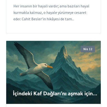
Her insanın bir hayali vardır; ama bazıları hayal
kurmakla kalmaz, o hayale yürümeye cesaret
eder. Cahit Besler’in hikâyesi de tam...
Nis 12