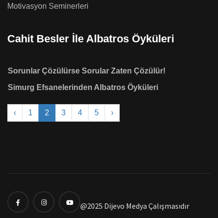
Motivasyon Seminerleri
Cahit Besler İle Albatros Öyküleri
Sorunlar Çözülürse Sorular Zaten Çözülür!
Simurg Efsanelerinden Albatros Öyküleri
‹
1
2
3
4
5
›
@2025 Dijevo Medya Çalışmasıdır