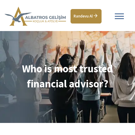
Randevu Al
Who is most trusted
financial advisor?