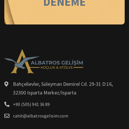
DENEME
Bahçelievler, Süleyman Demirel Cd. 29-31 D:16,
32300 Isparta Merkez/Isparta
+90 (505) 941 36 89
cahit@albatrosgelisim.com