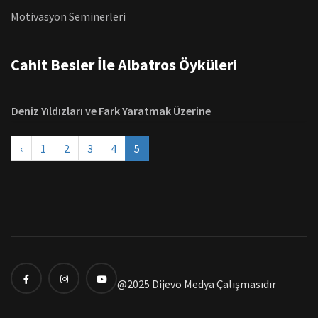
Motivasyon Seminerleri
Cahit Besler İle Albatros Öyküleri
Deniz Yıldızları ve Fark Yaratmak Üzerine
‹
1
2
3
4
5
@2025 Dijevo Medya Çalışmasıdır