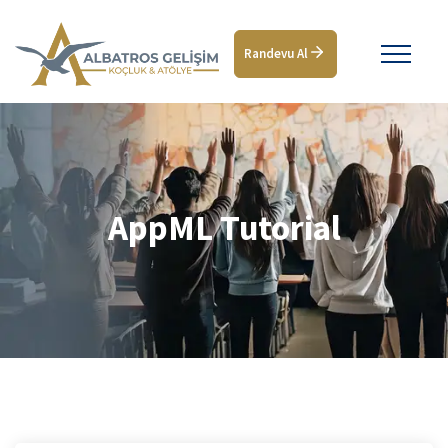
Randevu Al
AppML Tutorial