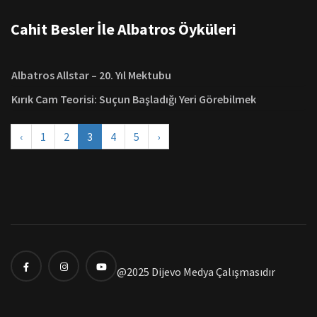
Cahit Besler İle Albatros Öyküleri
Albatros Allstar – 20. Yıl Mektubu
Kırık Cam Teorisi: Suçun Başladığı Yeri Görebilmek
‹
1
2
3
4
5
›
@2025 Dijevo Medya Çalışmasıdır