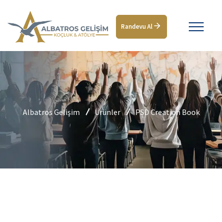
Randevu Al
Albatros Gelişim
Ürünler
PSD Creation Book