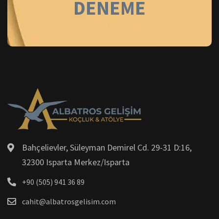
DENEME
Bahçelievler, Süleyman Demirel Cd. 29-31 D:16,
32300 Isparta Merkez/Isparta
+90 (505) 941 36 89
cahit@albatrosgelisim.com