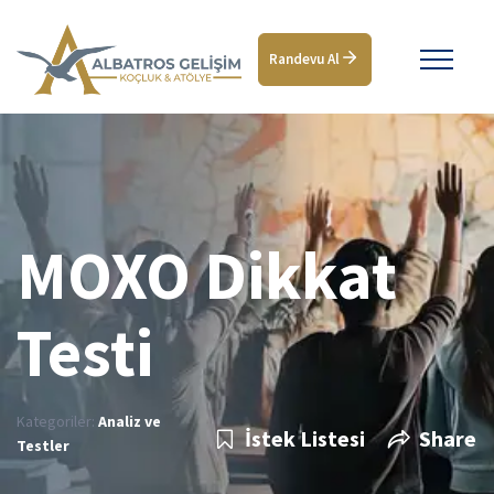
Randevu Al
MOXO Dikkat
Testi
Kategoriler:
Analiz ve
İstek Listesi
Share
Testler