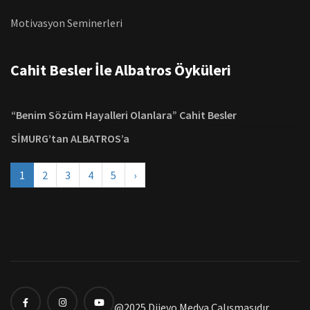
Motivasyon Seminerleri
Cahit Besler İle Albatros Öyküleri
“Benim Sözüm Hayalleri Olanlara” Cahit Besler
SİMURG’tan ALBATROS’a
1
2
3
4
5
›
@2025 Dijevo Medya Çalışmasıdır