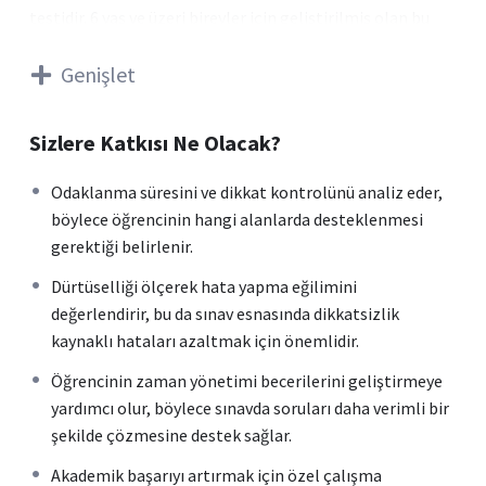
testidir. 6 yaş ve üzeri bireyler için geliştirilmiş olan bu
test, görsel ve işitsel dikkat performansını analiz ederek
kişinin dikkat seviyesini, odaklanma süresini, hata yapma
Genişlet
eğilimini ve dış uyaranlara karşı tepkilerini değerlendirir.
Sizlere Katkısı Ne Olacak?
Test, bireyin dikkat süresi, zamanlama becerisi,
dürtüsellik ve hiperaktivite gibi dört temel bilişsel alanını
Odaklanma süresini ve dikkat kontrolünü analiz eder,
ölçerek kişinin günlük hayatta veya akademik süreçlerde
böylece öğrencinin hangi alanlarda desteklenmesi
karşılaşabileceği dikkatle ilgili zorlukları tespit etmeye
gerektiği belirlenir.
yardımcı olur. MOXO, klinik ortamda dikkat eksikliği ve
Dürtüselliği ölçerek hata yapma eğilimini
hiperaktivite bozukluğu (DEHB) teşhis sürecinde
değerlendirir, bu da sınav esnasında dikkatsizlik
destekleyici bir araç olarak kullanılabildiği gibi,
kaynaklı hataları azaltmak için önemlidir.
öğrencilerin sınav performansını artırmak için dikkat
düzeylerini anlamalarına da katkı sağlar.
Öğrencinin zaman yönetimi becerilerini geliştirmeye
yardımcı olur, böylece sınavda soruları daha verimli bir
MOXO Dikkat Testi, bireyin dikkat ve odaklanma
şekilde çözmesine destek sağlar.
becerilerini objektif verilerle değerlendirerek, sınav
Akademik başarıyı artırmak için özel çalışma
sürecinde ve günlük akademik yaşamda daha iyi